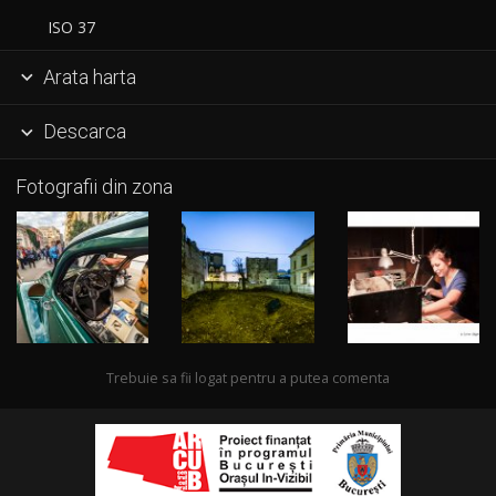
ISO 37
Arata harta

Descarca

Fotografii din zona
Trebuie sa fii logat pentru a putea comenta