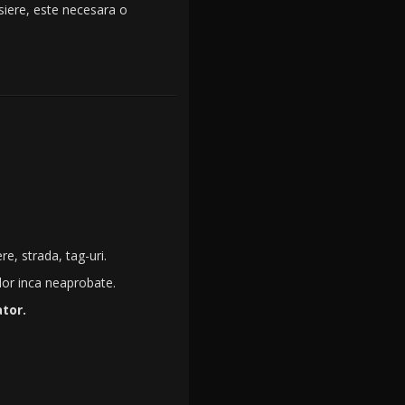
isiere, este necesara o
e, strada, tag-uri.
lor inca neaprobate.
ator.