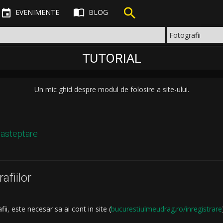



EVENIMENTE
BLOG
TUTORIAL
Un mic ghid despre modul de folosire a site-ului.
n asteptare
afiilor
ii, este necesar sa ai cont in site (
bucurestiulmeudrag.ro/inregistrare