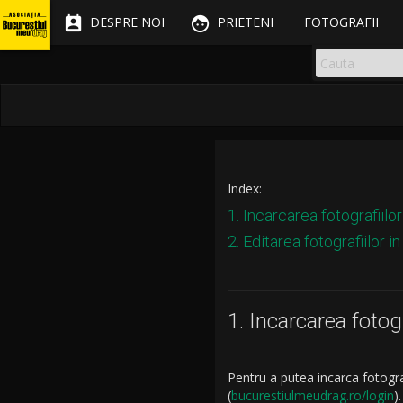


DESPRE NOI
PRIETENI
FOTOGRAFII
Index:
1. Incarcarea fotografiilor
2. Editarea fotografiilor i
1. Incarcarea fotogr
Pentru a putea incarca fotograf
(
bucurestiulmeudrag.ro/login
).