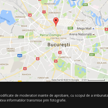
 modificate de moderatori inainte de aprobare, cu scopul de a imbunatat
itatea informatiilor transmise prin fotografie.