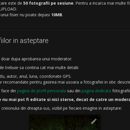
care este de
50 fotografii pe sesiune
. Pentru a incarca mai multe f
e UPLOAD.
nui fisier nu poate depasi
10MB
.
iilor in asteptare
te doar dupa aprobarea unui moderator.
ile trebuie sa contina cat mai multe detalii:
titlu, autor, anul, luna, coordonate GPS.
ar recomandate pentru gasirea mai usoara a fotografiei in site: descrier
e face din
pagina de profil personala
sau din
pagina dedicata
fotografii
 nu mai pot fi editate si nici sterse, decat de catre un moder
creionului din dreapta-sus, vizibil pe fiecare imagine in asteptare: