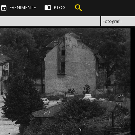



EVENIMENTE
BLOG