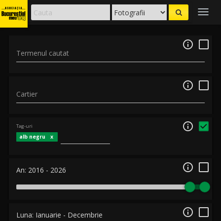
Togg
navig

Termenul cautat

Cartier

Tag-uri
alb negru

An:
2016
-
2026

Luna:
Ianuarie
-
Decembrie