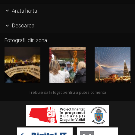
Arata harta

Descarca

Fotografii din zona
Trebuie sa fii logat pentru a putea comenta