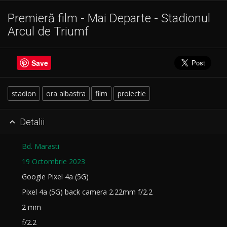
Premieră film - Mai Departe - Stadionul
Arcul de Triumf
Save
stadion
ora albastra
film
proiectie
Detalii

Bd. Marasti
19 Octombrie 2023
Google Pixel 4a (5G)
Pixel 4a (5G) back camera 2.22mm f/2.2
2 mm
f/2.2