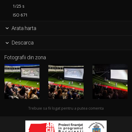
1/25 s
ISO 671
Arata harta

Descarca

Fotografii din zona
Trebuie sa fii logat pentru a putea comenta