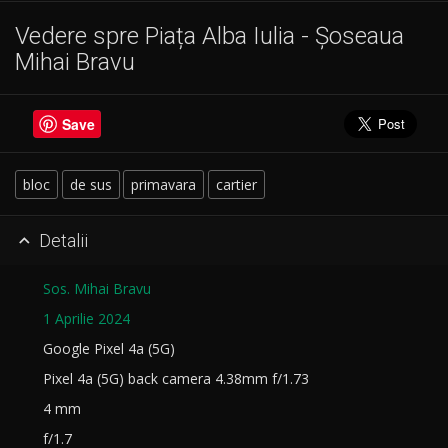
Vedere spre Piața Alba Iulia - Șoseaua
Mihai Bravu
Save
bloc
de sus
primavara
cartier
Detalii

Sos. Mihai Bravu
1 Aprilie 2024
Google Pixel 4a (5G)
Pixel 4a (5G) back camera 4.38mm f/1.73
4 mm
f/1.7