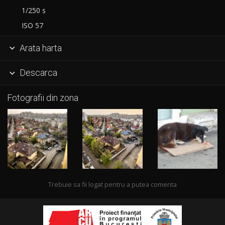
1/250 s
ISO 57
Arata harta

Descarca

Fotografii din zona
Trebuie sa fii logat pentru a putea comenta