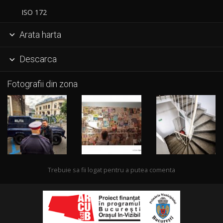
ISO 172
Arata harta

Descarca

Fotografii din zona
Trebuie sa fii logat pentru a putea comenta