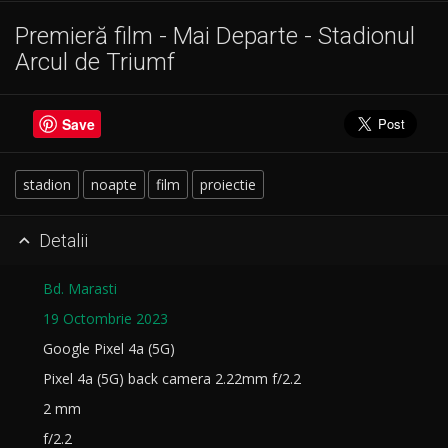
Premieră film - Mai Departe - Stadionul
Arcul de Triumf
Save
stadion
noapte
film
proiectie
Detalii

Bd. Marasti
19 Octombrie 2023
Google Pixel 4a (5G)
Pixel 4a (5G) back camera 2.22mm f/2.2
2 mm
f/2.2