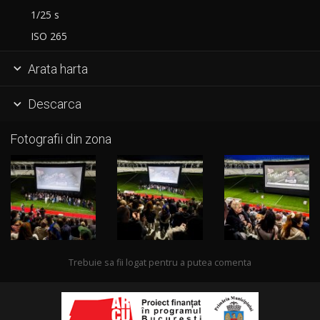
1/25 s
ISO 265
Arata harta

Descarca

Fotografii din zona
Trebuie sa fii logat pentru a putea comenta