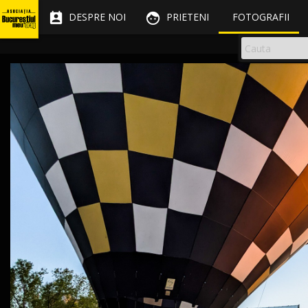


DESPRE NOI
PRIETENI
FOTOGRAFII