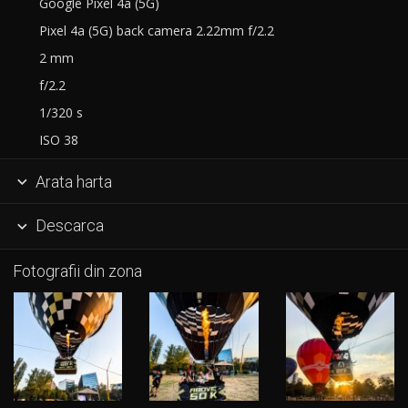
Google Pixel 4a (5G)
Pixel 4a (5G) back camera 2.22mm f/2.2
2 mm
f/2.2
1/320 s
ISO 38
Arata harta

Descarca

Fotografii din zona