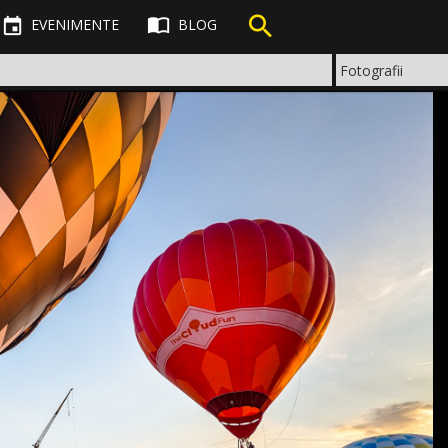



EVENIMENTE
BLOG