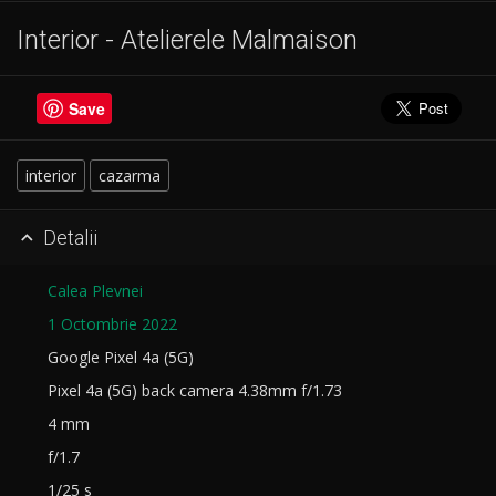
Interior - Atelierele Malmaison
Save
interior
cazarma
Detalii

Calea Plevnei
1 Octombrie 2022
Google Pixel 4a (5G)
Pixel 4a (5G) back camera 4.38mm f/1.73
4 mm
f/1.7
1/25 s