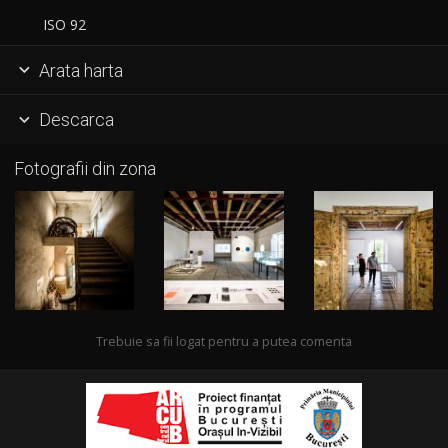
ISO 92
Arata harta

Descarca

Fotografii din zona
Trebuie sa fii logat pentru a putea comenta