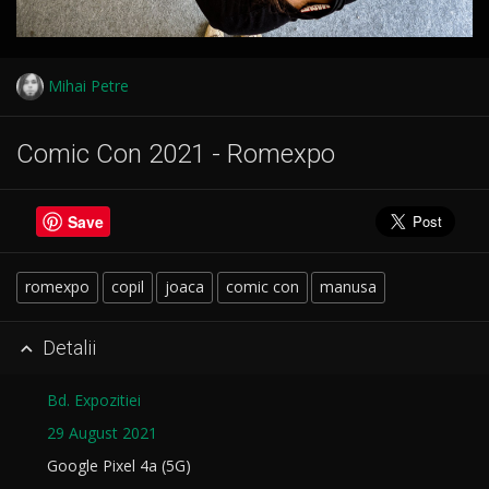
Mihai Petre
Comic Con 2021 - Romexpo
Save
romexpo
copil
joaca
comic con
manusa
Detalii

Bd. Expozitiei
29 August 2021
Google Pixel 4a (5G)