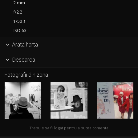
2 mm
f/2.2
1/50 s
ISO 63
Arata harta

Descarca

Fotografii din zona
Trebuie sa fii logat pentru a putea comenta