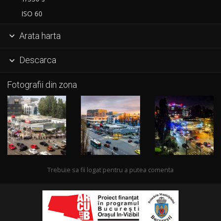
ISO 60
Arata harta

Descarca

Fotografii din zona
Trebuie sa fii logat pentru a putea comenta