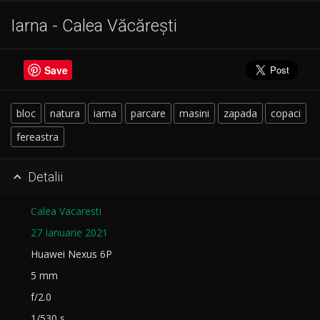
Iarna - Calea Văcărești
Save
bloc
natura
iarna
parcare
masini
zapada
copaci
fereastra
Detalii

Calea Vacaresti
27 Ianuarie 2021
Huawei Nexus 6P
5 mm
f/2.0
1/530 s