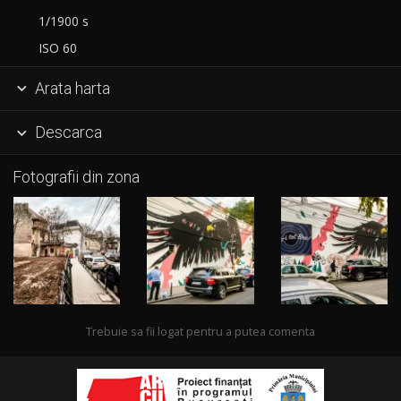
1/1900 s
ISO 60
Arata harta

Descarca

Fotografii din zona
Trebuie sa fii logat pentru a putea comenta