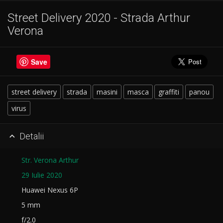
Street Delivery 2020 - Strada Arthur
Verona
Save
street delivery
strada
masini
masca
graffiti
panou
virus
Detalii

Str. Verona Arthur
29 Iulie 2020
Huawei Nexus 6P
5 mm
f/2.0