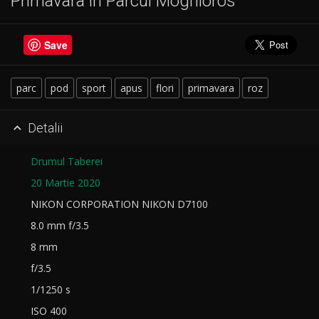
Primavara in Parcul Moghioros
Save
parc
pod
sport
apus
flori
primavara
roz
Detalii

Drumul Taberei
20 Martie 2020
NIKON CORPORATION NIKON D7100
8.0 mm f/3.5
8 mm
f/3.5
1/1250 s
ISO 400