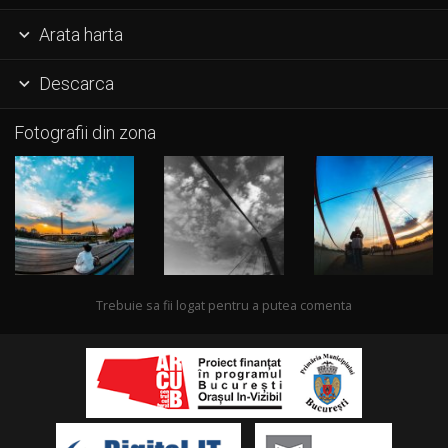
Arata harta

Descarca

Fotografii din zona
Trebuie sa fii logat pentru a putea comenta