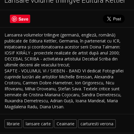
Lansare volume trilingve Editura Kettler
Save
Lansarea volumelor trilingve (germană, engleză, română)
publicate de Editura Kettler, Germania, în parteneriat cu ICR,
inițiatoarea și coordonatoarea acestor serii Doina Talmann:
IOSIF KIRÁLY - proiectele realizate de artist după anul 2000;
DECEBAL SCRIBA - activitatea artistului Decebal Scriba din
ultimile decenii ale veacului trecut;
ȘAPTE - VOLUMUL VI / SIEBEN - BAND VI dedicat Fotografiei
cuprinde lucrări ale artiştilor Michelle Bressan, Alexandra
Croitoru, Carmen Dobre-Hametner, Ion Grigorescu, Nicu
Ilfoveanu, Mihai Oroveanu, Ştefan Sava. Textele critice sunt
semnate de Cristina-Mariana Cojocaru, Sandra Demetrescu,
Ruxandra Demetrescu, Adrian Guţă, Ioana Mandeal, Maria
Magdalena Radu, Diana Ursan.
librarie
lansare carte
Ceainarie
carturesti verona