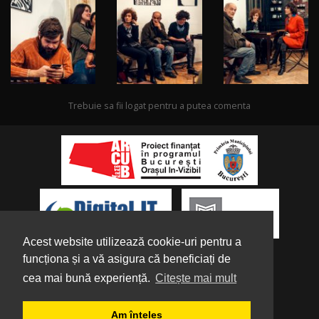
Trebuie sa fii logat pentru a putea comenta
Acest website utilizează cookie-uri pentru a
funcționa și a vă asigura că beneficiați de
cea mai bună experiență.
Citește mai mult
Despre noi
|
Parteneri
|
Politica de
Am înțeles