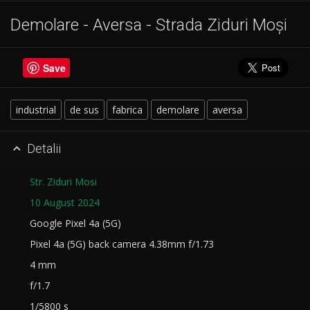
Demolare - Aversa - Strada Ziduri Moși
Save
industrial
de sus
fabrica
demolare
aversa
Detalii

Str. Ziduri Mosi
10 August 2024
Google Pixel 4a (5G)
Pixel 4a (5G) back camera 4.38mm f/1.73
4 mm
f/1.7
1/5800 s