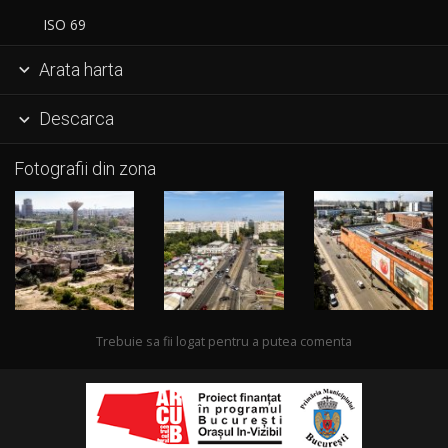
ISO 69
Arata harta

Descarca

Fotografii din zona
Trebuie sa fii logat pentru a putea comenta