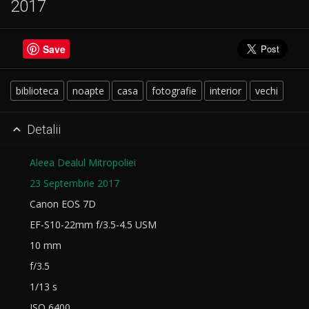
2017
Save
biblioteca
noapte
casa
fotografie
interior
vechi
Detalii

Aleea Dealul Mitropoliei
23 Septembrie 2017
Canon EOS 7D
EF-S10-22mm f/3.5-4.5 USM
10 mm
f/3.5
1/13 s
ISO 6400