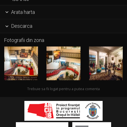
Arata harta

Descarca

Fotografii din zona
Trebuie sa fii logat pentru a putea comenta