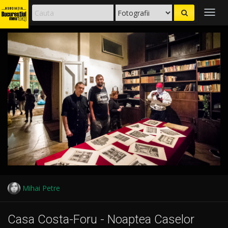
Togg
navig
Mihai Petre
Casa Costa-Foru - Noaptea Caselor