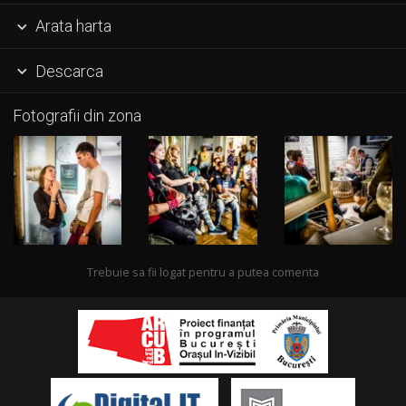
Arata harta

Descarca

Fotografii din zona
Trebuie sa fii logat pentru a putea comenta