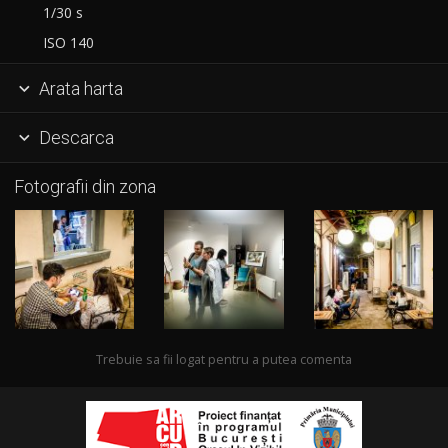
1/30 s
ISO 140
Arata harta

Descarca

Fotografii din zona
Trebuie sa fii logat pentru a putea comenta