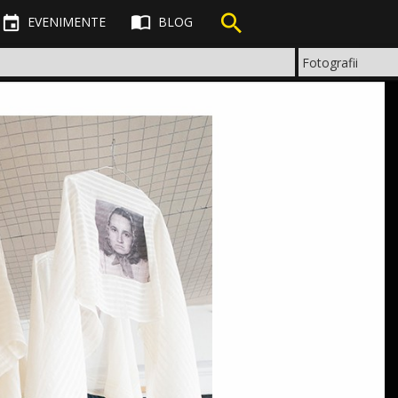



EVENIMENTE
BLOG