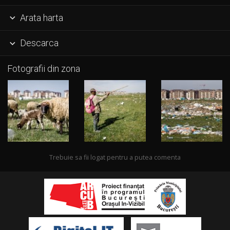
Arata harta

Descarca

Fotografii din zona
Trebuie sa fii logat pentru a putea comenta