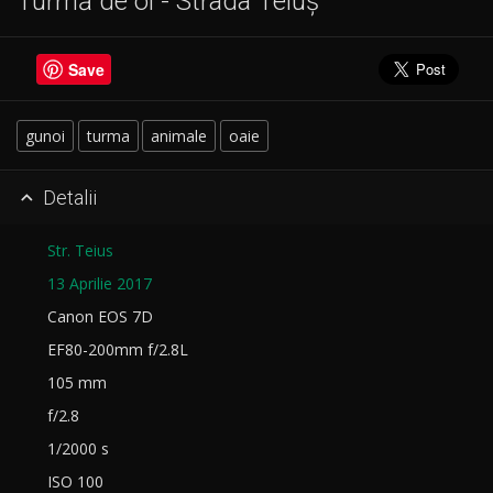
Turmă de oi - Strada Teiuș
Save
gunoi
turma
animale
oaie
Detalii

Str. Teius
13 Aprilie 2017
Canon EOS 7D
EF80-200mm f/2.8L
105 mm
f/2.8
1/2000 s
ISO 100