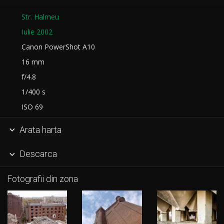
Str. Halmeu
Iulie 2002
Canon PowerShot A10
16 mm
f/4.8
1/400 s
ISO 69
Arata harta

Descarca

Fotografii din zona