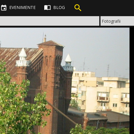



EVENIMENTE
BLOG