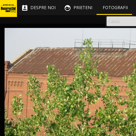


DESPRE NOI
PRIETENI
FOTOGRAFII