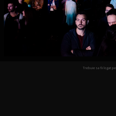
Trebuie sa fii logat 