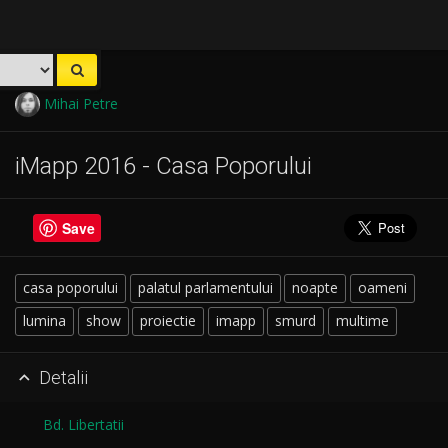
Mihai Petre
iMapp 2016 - Casa Poporului
Save
casa poporului
palatul parlamentului
noapte
oameni
lumina
show
proiectie
imapp
smurd
multime
Detalii

Bd. Libertatii