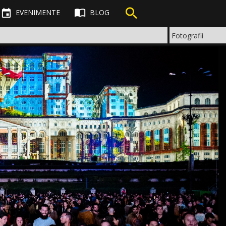



EVENIMENTE
BLOG