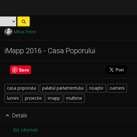
Mihai Petre
iMapp 2016 - Casa Poporului
Save
casa poporului
palatul parlamentului
noapte
oameni
lumini
proiectie
imapp
multime
Detalii

Bd. Libertatii