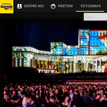


DESPRE NOI
PRIETENI
FOTOGRAFII