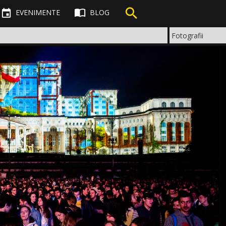



EVENIMENTE
BLOG