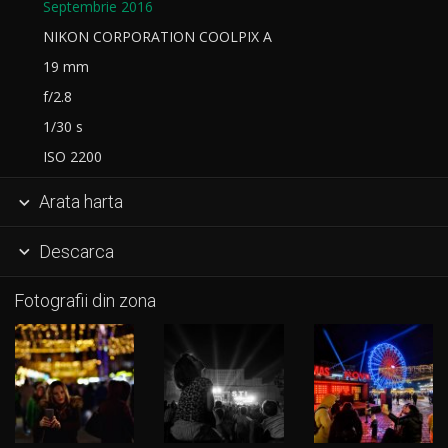
Septembrie 2016
NIKON CORPORATION COOLPIX A
19 mm
f/2.8
1/30 s
ISO 2200
Arata harta

Descarca

Fotografii din zona