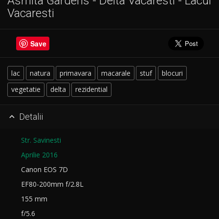
Asmita Gardens - Delta Vacaresti - Lacul
Vacaresti
Save
lac
natura
primavara
macarale
stuf
blocuri
vegetatie
delta
rezidential
Detalii

Str. Savinesti
Aprilie 2016
Canon EOS 7D
EF80-200mm f/2.8L
155 mm
f/5.6