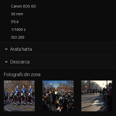
Canon EOS 6D
50 mm
f/5.6
1/1600 s
ISO 200
Arata harta

Descarca

Fotografii din zona