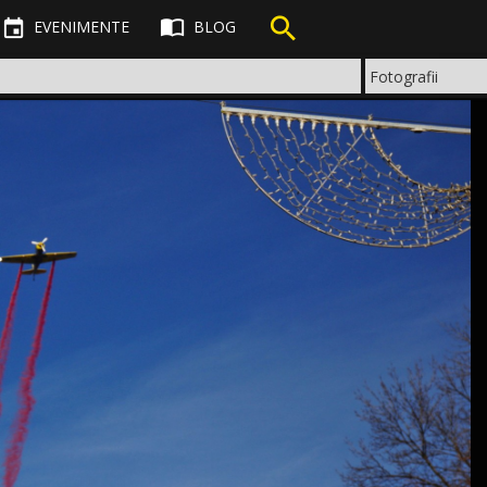



EVENIMENTE
BLOG