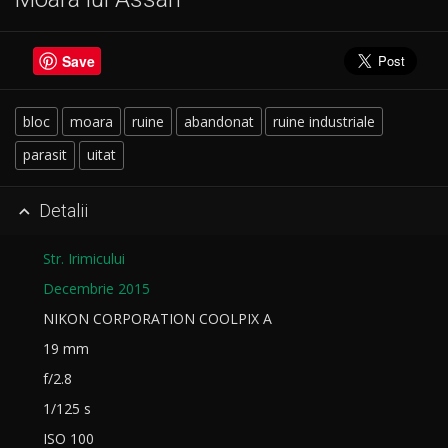
Save
bloc
moara
ruine
abandonat
ruine industriale
parasit
uitat
Detalii

Str. Irimicului
Decembrie 2015
NIKON CORPORATION COOLPIX A
19 mm
f/2.8
1/125 s
ISO 100