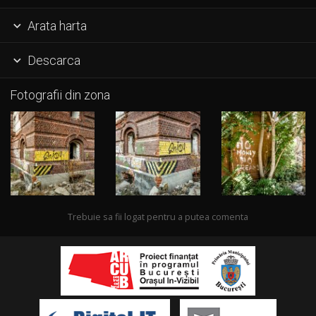
Arata harta

Descarca

Fotografii din zona
Trebuie sa fii logat pentru a putea comenta