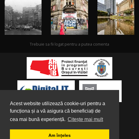
Trebuie sa fii logat pentru a putea comenta
Acest website utilizează cookie-uri pentru a
funcționa și a vă asigura că beneficiați de
cea mai bună experiență.
Citește mai mult
Despre noi
|
Parteneri
|
Politica de
Am înțeles