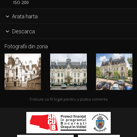
ISO 200
Arata harta

Descarca

Fotografii din zona
Trebuie sa fii logat pentru a putea comenta