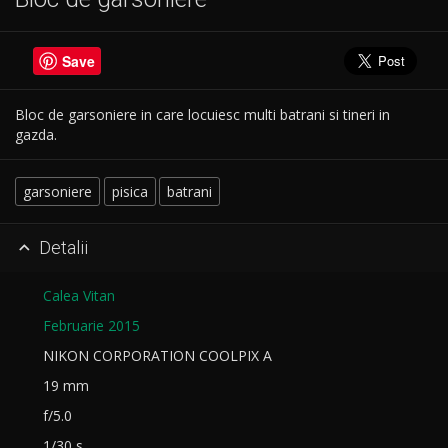
Save
Bloc de garsoniere in care locuiesc multi batrani si tineri in
gazda.
garsoniere
pisica
batrani
Detalii

Calea Vitan
Februarie 2015
NIKON CORPORATION COOLPIX A
19 mm
f/5.0
1/30 s