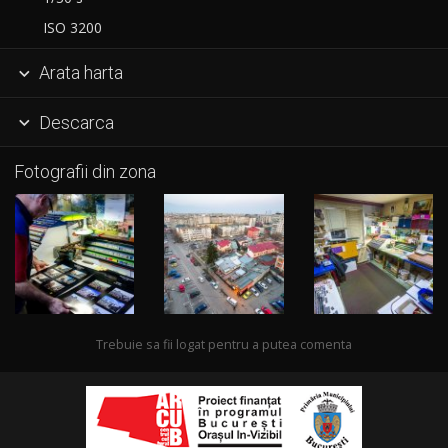
ISO 3200
Arata harta

Descarca

Fotografii din zona
Trebuie sa fii logat pentru a putea comenta