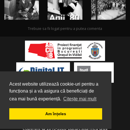
Trebuie sa fii logat pentru a putea comenta
Acest website utilizează cookie-uri pentru a
funcționa și a vă asigura că beneficiați de
cea mai bună experiență.
Citește mai mult
Despre noi
|
Parteneri
|
Politica de
Am înțeles
Confidențialitate
|
Termeni și condiții
|
Tutorial
Copyright
2016-2026 Bucurestiul meu drag