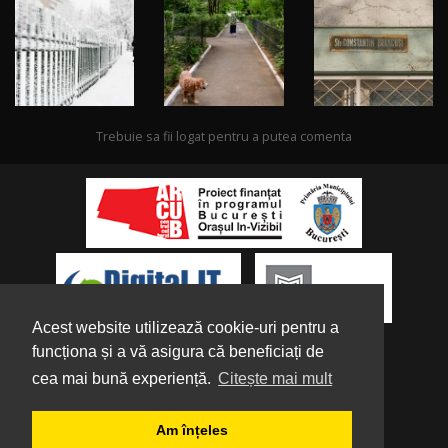
Trebuie sa fii logat pentru a putea comenta
Acest website utilizează cookie-uri pentru a
funcționa și a vă asigura că beneficiați de
cea mai bună experiență.
Citește mai mult
Despre noi
|
Parteneri
|
Politica de
Am înțeles
Confidențialitate
|
Termeni și condiții
|
Tutorial