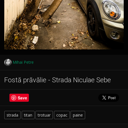
Mihai Petre
Fostă prăvălie - Strada Niculae Sebe
Save
strada
titan
trotuar
copac
paine