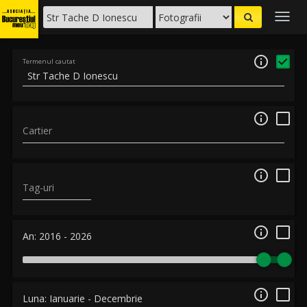
Togg
navig

Termenul cautat

Cartier

Tag-uri

An:
2016
-
2026

Luna:
Ianuarie
-
Decembrie