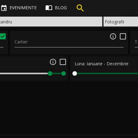



EVENIMENTE
BLOG

Cartier
T

Luna:
Ianuarie
-
Decembrie