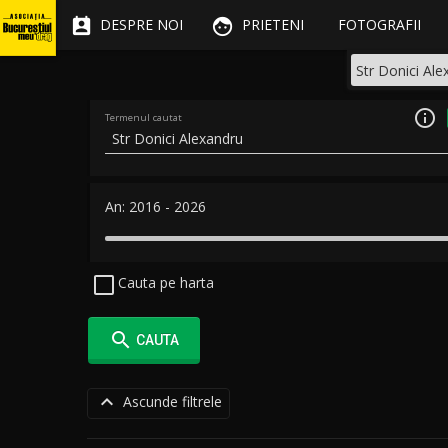


DESPRE NOI
PRIETENI
FOTOGRAFII

Termenul cautat
An:
2016
-
2026
Cauta pe harta

CAUTA

Ascunde filtrele