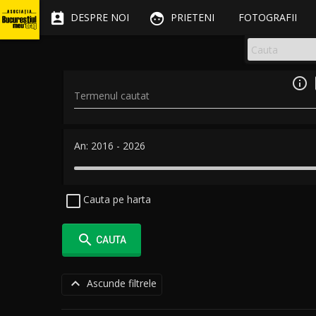


DESPRE NOI
PRIETENI
FOTOGRAFII

Termenul cautat
An:
2016
-
2026
Cauta pe harta

CAUTA

Ascunde filtrele