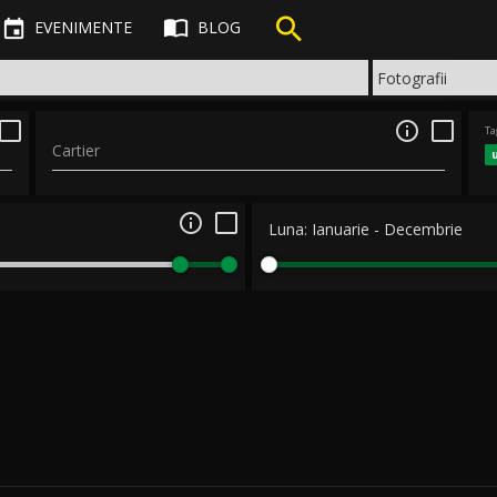



EVENIMENTE
BLOG

Ta
Cartier

Luna:
Ianuarie
-
Decembrie