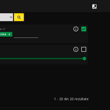


g-uri
uzina

1 - 20 din 20 rezultate