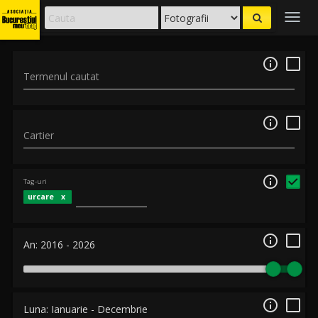
Togg
navig

Termenul cautat

Cartier

Tag-uri
urcare

An:
2016
-
2026

Luna:
Ianuarie
-
Decembrie