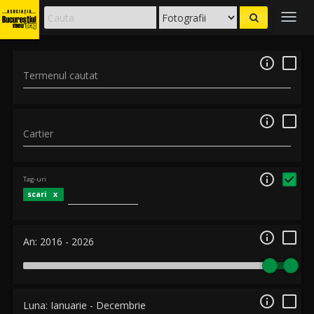
Togg
navig

Termenul cautat

Cartier

Tag-uri
scari

An:
2016
-
2026

Luna:
Ianuarie
-
Decembrie