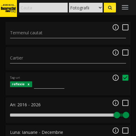
Togg
navig

Termenul cautat

Cartier

Tag-uri
reflexie

An:
2016
-
2026

Luna:
Ianuarie
-
Decembrie