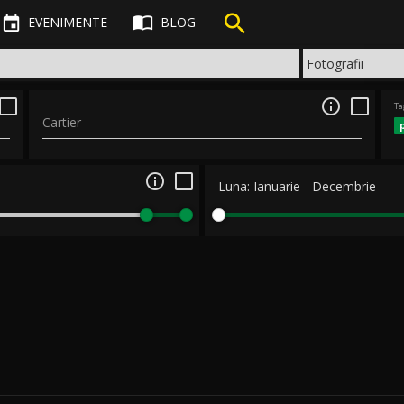



EVENIMENTE
BLOG

Ta
Cartier

Luna:
Ianuarie
-
Decembrie