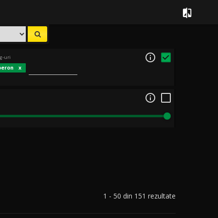


g-uri
peron

1 - 50 din 151 rezultate