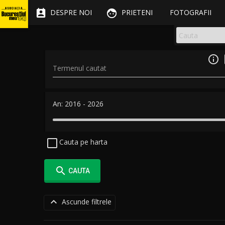


DESPRE NOI
PRIETENI
FOTOGRAFII

Termenul cautat
An:
2016
-
2026
Cauta pe harta

CAUTA

Ascunde filtrele