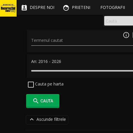


DESPRE NOI
PRIETENI
FOTOGRAFII

Termenul cautat
An:
2016
-
2026
Cauta pe harta

CAUTA

Ascunde filtrele