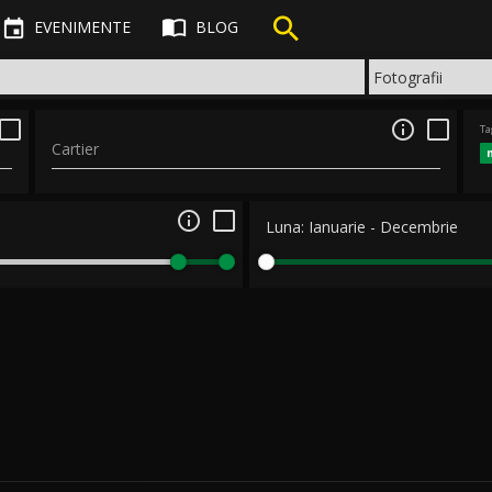



EVENIMENTE
BLOG

Ta
Cartier

Luna:
Ianuarie
-
Decembrie