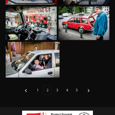

1
2
3
4
5
