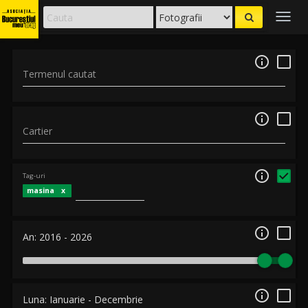
Togg
navig

Termenul cautat

Cartier

Tag-uri
masina

An:
2016
-
2026

Luna:
Ianuarie
-
Decembrie