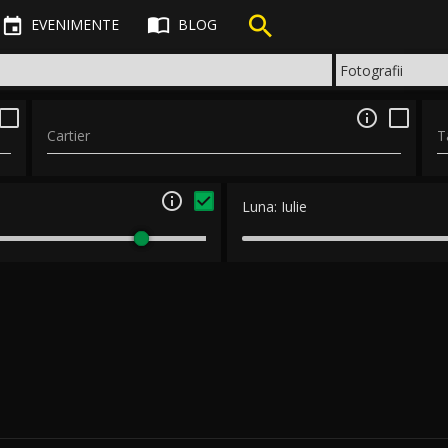



EVENIMENTE
BLOG

Cartier
T

Luna:
Iulie