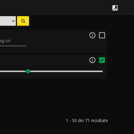


ag-uri

1 - 50 din 71 rezultate