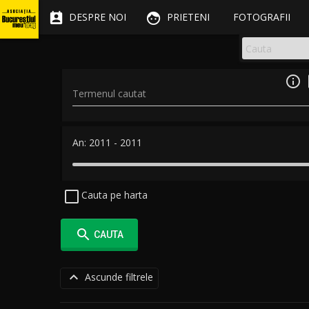


DESPRE NOI
PRIETENI
FOTOGRAFII

Termenul cautat
An:
2011
-
2011
Cauta pe harta

CAUTA

Ascunde filtrele